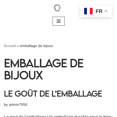
FR
Skip
to
content
Accueil
»
emballage de bijoux
emballage de
bijoux
Le goût de l’emballage
by
admin7656
Le gout de l’emballage Un emballage durable pour le bijou